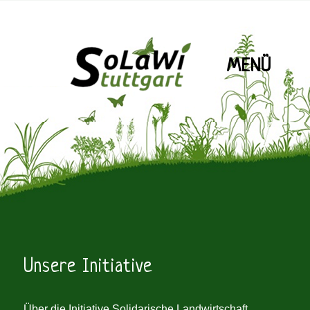
MENÜ
SoLaWiS
Unsere Initiative
Über die Initiative Solidarische Landwirtschaft