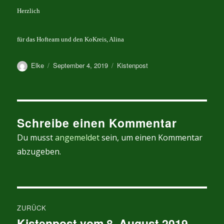
Herzlich
für das Hofteam und den KoKreis, Alina
Autor
Veröffentlicht
Kategorien
Elke
September 4, 2019
Kistenpost
am
Schreibe einen Kommentar
Du musst
angemeldet
sein, um einen Kommentar
abzugeben.
Beitragsnavigation
ZURÜCK
Kistenpost vom 8. August 2019
Vorheriger