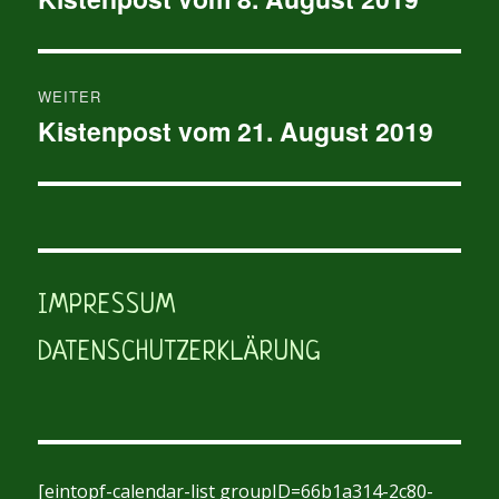
Beitrag:
WEITER
Kistenpost vom 21. August 2019
Nächster
Beitrag:
IMPRESSUM
DATENSCHUTZERKLÄRUNG
[eintopf-calendar-list groupID=66b1a314-2c80-