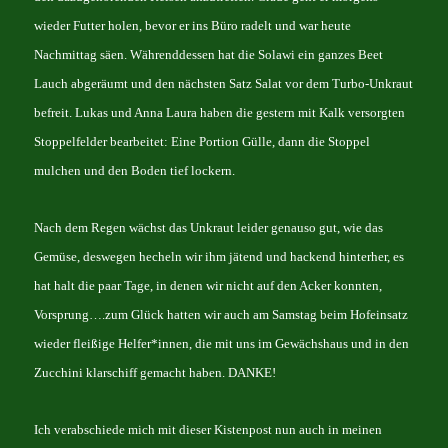
wieder Futter holen, bevor er ins Büro radelt und war heute
Nachmittag säen. Währenddessen hat die Solawi ein ganzes Beet
Lauch abgeräumt und den nächsten Satz Salat vor dem Turbo-Unkraut
befreit. Lukas und Anna Laura haben die gestern mit Kalk versorgten
Stoppelfelder bearbeitet: Eine Portion Gülle, dann die Stoppel
mulchen und den Boden tief lockern.
Nach dem Regen wächst das Unkraut leider genauso gut, wie das
Gemüse, deswegen hecheln wir ihm jätend und hackend hinterher, es
hat halt die paar Tage, in denen wir nicht auf den Acker konnten,
Vorsprung….zum Glück hatten wir auch am Samstag beim Hofeinsatz
wieder fleißige Helfer*innen, die mit uns im Gewächshaus und in den
Zucchini klarschiff gemacht haben. DANKE!
Ich verabschiede mich mit dieser Kistenpost nun auch in meinen