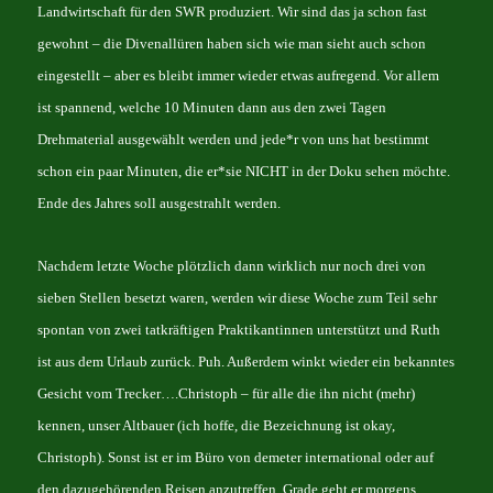
Landwirtschaft für den SWR produziert. Wir sind das ja schon fast
gewohnt – die Divenallüren haben sich wie man sieht auch schon
eingestellt – aber es bleibt immer wieder etwas aufregend. Vor allem
ist spannend, welche 10 Minuten dann aus den zwei Tagen
Drehmaterial ausgewählt werden und jede*r von uns hat bestimmt
schon ein paar Minuten, die er*sie NICHT in der Doku sehen möchte.
Ende des Jahres soll ausgestrahlt werden.
Nachdem letzte Woche plötzlich dann wirklich nur noch drei von
sieben Stellen besetzt waren, werden wir diese Woche zum Teil sehr
spontan von zwei tatkräftigen Praktikantinnen unterstützt und Ruth
ist aus dem Urlaub zurück. Puh. Außerdem winkt wieder ein bekanntes
Gesicht vom Trecker….Christoph – für alle die ihn nicht (mehr)
kennen, unser Altbauer (ich hoffe, die Bezeichnung ist okay,
Christoph). Sonst ist er im Büro von demeter international oder auf
den dazugehörenden Reisen anzutreffen. Grade geht er morgens