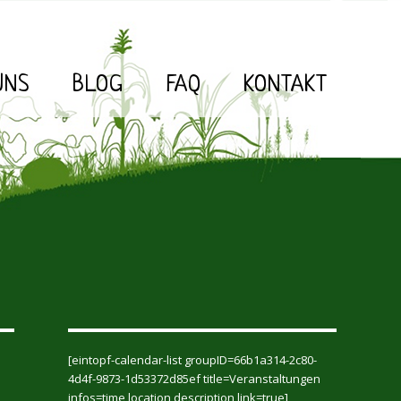
UNS
BLOG
FAQ
KONTAKT
[eintopf-calendar-list groupID=66b1a314-2c80-
4d4f-9873-1d53372d85ef title=Veranstaltungen
infos=time,location,description link=true]