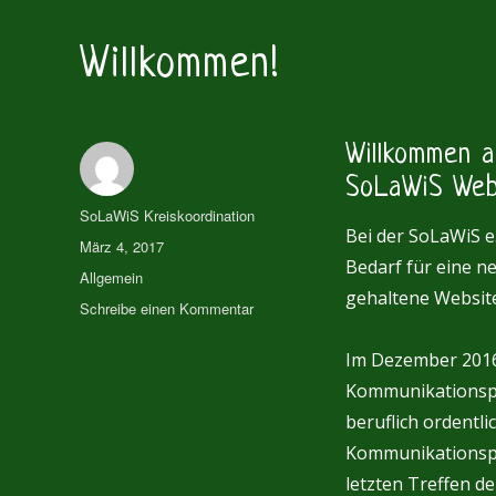
Willkommen!
Willkommen 
SoLaWiS Web
Autor
SoLaWiS Kreiskoordination
Bei der SoLaWiS e
Veröffentlicht
März 4, 2017
Bedarf für eine n
am
Kategorien
Allgemein
gehaltene Website
zu
Schreibe einen Kommentar
Willkommen!
Im Dezember 2016
Kommunikationspla
beruflich ordentli
Kommunikationspl
letzten Treffen d