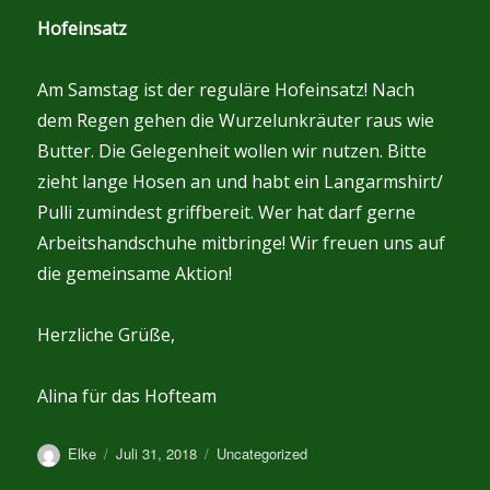
Hofeinsatz
Am Samstag ist der reguläre Hofeinsatz! Nach
dem Regen gehen die Wurzelunkräuter raus wie
Butter. Die Gelegenheit wollen wir nutzen. Bitte
zieht lange Hosen an und habt ein Langarmshirt/
Pulli zumindest griffbereit. Wer hat darf gerne
Arbeitshandschuhe mitbringe! Wir freuen uns auf
die gemeinsame Aktion!
Herzliche Grüße,
Alina für das Hofteam
Autor
Veröffentlicht
Kategorien
Elke
Juli 31, 2018
Uncategorized
am