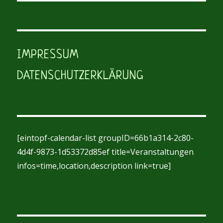
IMPRESSUM
DATENSCHUTZERKLÄRUNG
[eintopf-calendar-list groupID=66b1a314-2c80-
4d4f-9873-1d53372d85ef title=Veranstaltungen
infos=time,location,description link=true]