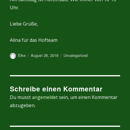
Uhr.
Liebe Grüße,
Alina für das Hofteam
Autor
Veröffentlicht
Kategorien
Elke
August 26, 2018
Uncategorized
am
Schreibe einen Kommentar
Du musst
angemeldet
sein, um einen Kommentar
abzugeben.