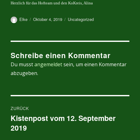
Herzlich für das Hofteam und den KoKreis, Alina
Autor
Veröffentlicht
Kategorien
Elke
Oktober 4, 2019
Uncategorized
am
Schreibe einen Kommentar
Du musst
angemeldet
sein, um einen Kommentar
abzugeben.
Beitragsnavigation
ZURÜCK
Kistenpost vom 12. September
Vorheriger
2019
Beitrag: