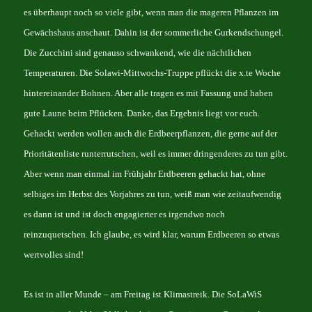
es überhaupt noch so viele gibt, wenn man die mageren Pflanzen im
Gewächshaus anschaut. Dahin ist der sommerliche Gurkendschungel.
Die Zucchini sind genauso schwankend, wie die nächtlichen
Temperaturen. Die Solawi-Mittwochs-Truppe pflückt die x.te Woche
hintereinander Bohnen. Aber alle tragen es mit Fassung und haben
gute Laune beim Pflücken. Danke, das Ergebnis liegt vor euch.
Gehackt werden wollen auch die Erdbeerpflanzen, die gerne auf der
Prioritätenliste runterrutschen, weil es immer dringenderes zu tun gibt.
Aber wenn man einmal im Frühjahr Erdbeeren gehackt hat, ohne
selbiges im Herbst des Vorjahres zu tun, weiß man wie zeitaufwendig
es dann ist und ist doch engagierter es irgendwo noch
reinzuquetschen. Ich glaube, es wird klar, warum Erdbeeren so etwas
wertvolles sind!
Es ist in aller Munde – am Freitag ist Klimastreik. Die SoLaWiS