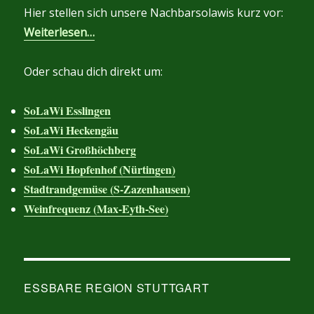
Hier stellen sich unsere Nachbarsolawis kurz vor:
Weiterlesen…
Oder schau dich direkt um:
SoLaWi Esslingen
SoLaWi Heckengäu
SoLaWi Großhöchberg
SoLaWi Hopfenhof (Nürtingen)
Stadtrandgemüse (S-Zazenhausen)
Weinfrequenz (Max-Eyth-See)
ESSBARE REGION STUTTGART