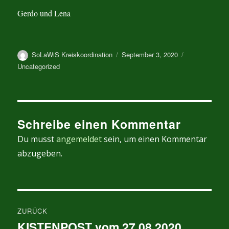
Gerdo und Lena
Autor
Veröffentlicht
Kategorien
SoLaWiS Kreiskoordination
September 3, 2020
am
Uncategorized
Schreibe einen Kommentar
Du musst
angemeldet
sein, um einen Kommentar
abzugeben.
Beitragsnavigation
ZURÜCK
KISTENPOST vom 27.08.2020
Vorheriger