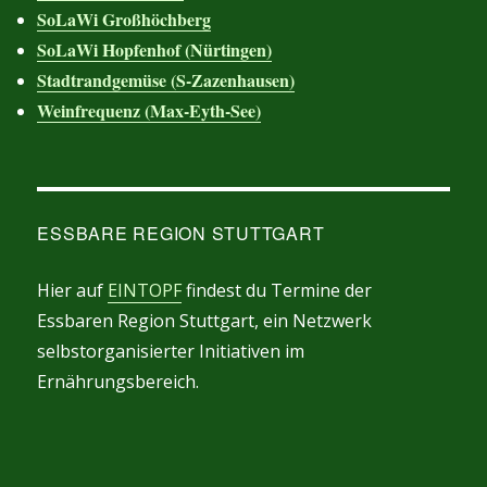
SoLaWi Großhöchberg
SoLaWi Hopfenhof (Nürtingen)
Stadtrandgemüse (S-Zazenhausen)
Weinfrequenz (Max-Eyth-See)
ESSBARE REGION STUTTGART
Hier auf
EINTOPF
findest du Termine der
Essbaren Region Stuttgart, ein Netzwerk
selbstorganisierter Initiativen im
Ernährungsbereich.