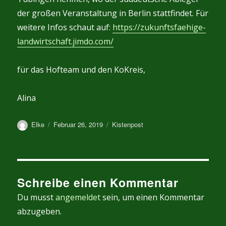
der großen Veranstaltung in Berlin stattfindet. Für
weitere Infos schaut auf:
https://zukunftsfaehige-
landwirtschaft.jimdo.com/
für das Hofteam und den KoKreis,
Alina
Autor
Veröffentlicht
Kategorien
Elke
Februar 26, 2019
Kistenpost
am
Schreibe einen Kommentar
Du musst
angemeldet
sein, um einen Kommentar
abzugeben.