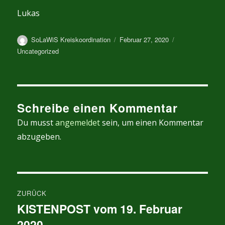
Lukas
Autor
Veröffentlicht
Kategorien
SoLaWiS Kreiskoordination
Februar 27, 2020
am
Uncategorized
Schreibe einen Kommentar
Du musst
angemeldet
sein, um einen Kommentar
abzugeben.
Beitragsnavigation
ZURÜCK
KISTENPOST vom 19. Februar
Vorheriger
2020
Beitrag: