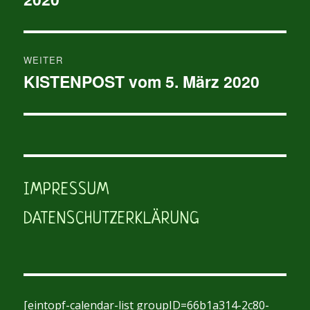
WEITER
KISTENPOST vom 5. März 2020
Nächster
Beitrag:
IMPRESSUM
DATENSCHUTZERKLÄRUNG
[eintopf-calendar-list groupID=66b1a314-2c80-