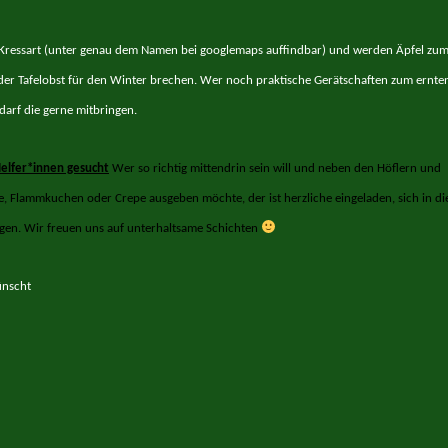
m Kressart (unter genau dem Namen bei googlemaps auffindbar) und werden Äpfel zu
der Tafelobst für den Winter brechen. Wer noch praktische Gerätschaften zum ernte
darf die gerne mitbringen.
elfer*innen gesucht
Wer so richtig mittendrin sein will und neben den Höflern und
, Flammkuchen oder Crepe ausgeben möchte, der ist herzliche eingeladen, sich in di
agen.
Wir freuen uns auf unterhaltsame Schichten
ünscht