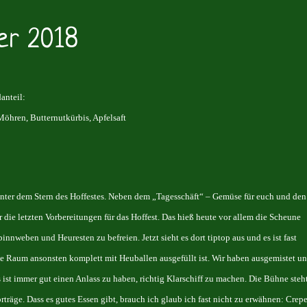
ber 2018
anteil:
Möhren, Butternutkürbis, Apfelsaft
nter dem Stern des Hoffestes. Neben dem „Tagesschäft“ – Gemüse für euch und den
r die letzten Vorbereitungen für das Hoffest. Das hieß heute vor allem die Scheune
nnweben und Heuresten zu befreien. Jetzt sieht es dort tiptop aus und es ist fast
ne Raum ansonsten komplett mit Heuballen ausgefüllt ist. Wir haben ausgemistet u
 ist immer gut einen Anlass zu haben, richtig Klarschiff zu machen. Die Bühne steht
träge. Dass es gutes Essen gibt, brauch ich glaub ich fast nicht zu erwähnen: Crepe