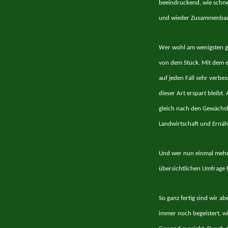
beeindruckend, wie schnel
und wieder Zusammenbau v
Wer wohl am wenigsten ge
von dem Stück. Mit dem e
auf jeden Fall sehr verbes
dieser Art erspart bleibt
gleich nach den Gewächsh
Landwirtschaft und Ernähr
Und wer nun einmal mehr b
übersichtlichen Umfrage 
So ganz fertig sind wir a
immer noch begeistert, wi