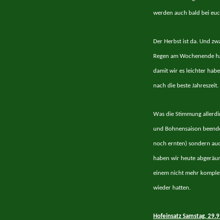
werden auch bald bei euc
Der Herbst ist da. Und zwa
Regen am Wochenende ha
damit wir es leichter ha
nach die beste Jahreszeit.
Was die Stimmung allerdin
und Bohnensaison beende
noch ernten) sondern auc
haben wir heute abgeräum
einem nicht mehr komplet
wieder hatten.
Hofeinsatz Samstag, 29.9