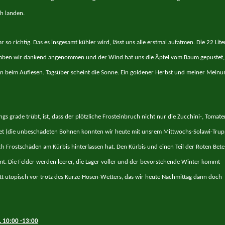
h landen.
r so richtig. Das es insgesamt kühler wird, lässt uns alle erstmal aufatmen. Die 22 Lite
ben wir dankend angenommen und der Wind hat uns die Äpfel vom Baum gepustet,
ben beim Auflesen. Tagsüber scheint die Sonne. Ein goldener Herbst und meiner Meinu
gs grade trübt, ist, dass der plötzliche Frosteinbruch nicht nur die Zucchini-, Tomate
t (die unbeschadeten Bohnen konnten wir heute mit unsrem Mittwochs-Solawi-Tru
h Frostschäden am Kürbis hinterlassen hat. Den Kürbis und einen Teil der Roten Bete
t. Die Felder werden leerer, die Lager voller und der bevorstehende Winter kommt
t utopisch vor trotz des Kurze-Hosen-Wetters, das wir heute Nachmittag dann doch
. 10:00 -13:00