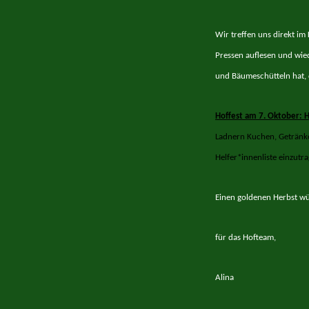
Wir treffen uns direkt i
Pressen auflesen und wie
und Bäumeschütteln hat, 
Hoffest am 7. Oktober:
H
Ladnern Kuchen, Getränke
Helfer*innenliste einzutr
Einen goldenen Herbst w
für das Hofteam,
Alina