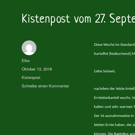
Kistenpost vom 27. Sep
Diese Woche im Standarda
Kartoffel (festkochend),
Autor
Elke
Veröffentlicht
Oktober 13, 2018
Liebe Solawis,
am
Kategorien
Kistenpost
zu
Schreibe einen Kommentar
nachdem der letzte Antei
Kistenpost
vom
Erntedankanteil wuchs, is
27.
kalten und sehr warmen Ta
September
Der ist ausnahmsweise in 
2018
letzten Ernte haben, der 
können. Die BagInBox aus