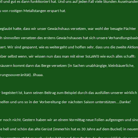
l und gut es dann funktioniert hat. Und uns auf jeden Fall viele Stunden Auseinander
on rostigen Metallstangen erspart hat.
glaubt hatte, dass wir unser Gewächshaus versetzen, war wohl der besagte Pächter
h sinnvollen versetzen des erstens Gewächshauses hat sich unsere Verhandlungsbasi
sert. Wir sind gespannt, wie es weitergeht und hoffen sehr, dass uns die zweite Aktion
. Aber selbst wenn, wir wissen nun dass man mit einer SoLaWiS wie euch alles schafft:
äusern kommt dann das Berge versetzen (in Sachen unabhängige, kleinbäuerliche,
ungssouveränität). Jihaaa.
egeistert ist, kann seinen Beitrag zum Beispiel durch das ausfüllen unserer wirklich
helfen und uns so in der Vorbereitung der nächsten Saison unterstützen….
Danke!
ber noch nicht. Gestern haben wir an einem Vormittag neue Folien aufgezogen und sin
e hell und schön das alte Gerüst (immerhin hat es 30 Jahre auf dem Buckel) in neue