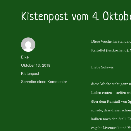
Kistenpost vom 4. Okto
Diese Woche im Standard
Kartoffel (festkochend), 
Autor
Elke
Veröffentlicht
Oktober 13, 2018
Liebe Solawis,
am
Kategorien
Kistenpost
zu
Schreibe einen Kommentar
diese Woche steht ganz u
Kistenpost
Laden ernten – treffen wi
vom
4.
über dem Kuhstall von Spi
Oktober
schade, dass dieser schö
2018
kalken noch den Stall. Es
es gibt Livemusik und Vor