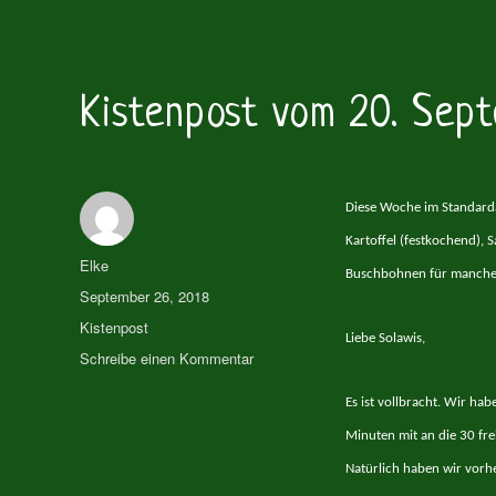
Kistenpost vom 20. Sep
Diese Woche im Standarda
Kartoffel (festkochend), S
Autor
Elke
Buschbohnen für manche
Veröffentlicht
September 26, 2018
am
Kategorien
Kistenpost
Liebe Solawis,
zu
Schreibe einen Kommentar
Kistenpost
vom
Es ist vollbracht. Wir hab
20.
Minuten mit an die 30 fr
September
Natürlich haben wir vorh
2018