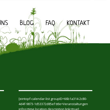
UNS
BLOG
FAQ
KONTAKT
[eintopf-calendar-list groupID=66b1a314-2c80-
4d4f-9873-1d53372d85ef title=Veranstaltungen
infos=time,location,description link=true]