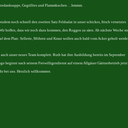
Erntedanksuppe, Gegrilltes und Flammkuchen….hmmm.
zdem noch schnell den zweiten Satz Feldsalat in unser schickes, frisch versetztes
Wir hoffen, dass wir noch dazu kommen, den Roggen zu säen. Ab nächste Woche st
uf dem Plan: Sellerie, Möhren und Kraut wollen auch bald vom Acker geholt werde
n auch unser neues Team komplett. Ruth hat ihre Ausbildung bereits im September
go beginnt nach seinem Freiwilligendienst auf einem Allgäuer Gärtnerbetrieb jetzt
ahr bei uns. Herzlich willkommen.