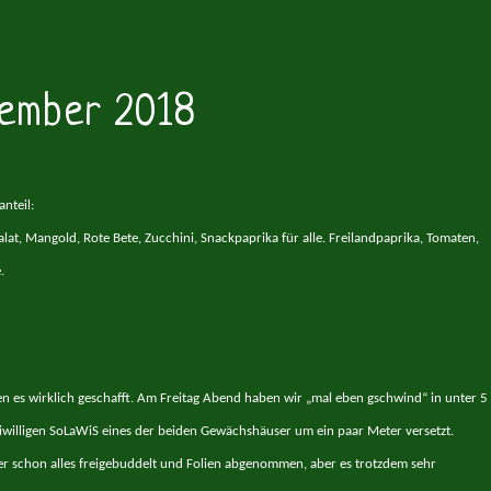
tember 2018
nteil:
alat, Mangold, Rote Bete, Zucchini, Snackpaprika für alle.
Freilandpaprika, Tomaten,
.
en es wirklich geschafft.
Am Freitag Abend haben wir „mal eben gschwind“ in unter 5
eiwilligen SoLaWiS eines der beiden Gewächshäuser um ein paar Meter versetzt.
er schon alles freigebuddelt und Folien abgenommen, aber es trotzdem sehr