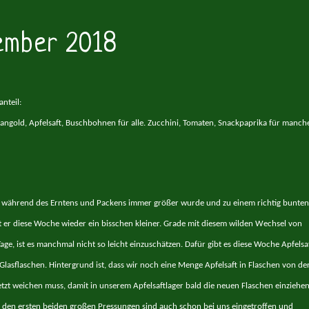
tember 2018
nteil:
Mangold,
Apfelsaft, Buschbohnen für alle.
Zucchini,
Tomaten,
Snackpaprika
für manch
l während des Erntens und Packens immer größer wurde und zu einem richtig bunten
t er diese Woche wieder ein bisschen kleiner. Grade mit diesem wilden Wechsel von
ge, ist es manchmal nicht so leicht einzuschätzen. Dafür gibt es diese Woche Apfelsaf
Glasflaschen. Hintergrund ist, dass wir noch eine Menge Apfelsaft in Flaschen von de
jetzt weichen muss, damit in unserem Apfelsaftlager bald die neuen Flaschen einziehe
 den ersten beiden großen Pressungen sind auch schon bei uns eingetroffen und