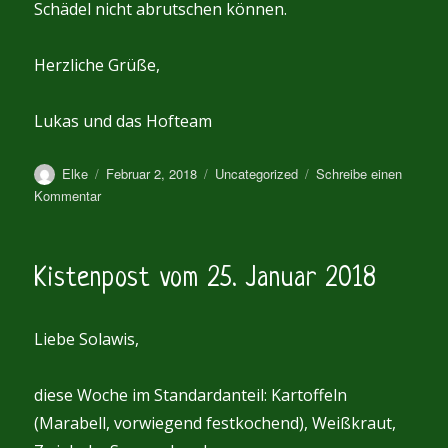
Schädel nicht abrutschen können.
Herzliche Grüße,
Lukas und das Hofteam
Autor
Veröffentlicht
Kategorien
Elke
Februar 2, 2018
Uncategorized
Schreibe einen
am
zu
Kommentar
Kistenpost
vom
31.
Kistenpost vom 25. Januar 2018
Januar
2018
Liebe Solawis,
diese Woche im Standardanteil: Kartoffeln
(Marabell, vorwiegend festkochend), Weißkraut,