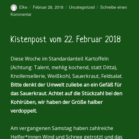
Autor
Veröffentlicht
Kategorien
Elke
Februar 28, 2018
Uncategorized
Schreibe einen
am
zu
Kommentar
Kistenpost
vom
28.
Kistenpost vom 22. Februar 2018
Februar
2018
Diese Woche im Standardanteil: Kartoffeln
(Achtung: Talent, mehlig kochend, statt Ditta),
Knollensellerie, Weißkohl, Sauerkraut, Feldsalat.
Bitte denkt der Umwelt zuliebe an ein Gefäß für
das Sauerkraut.
Achtet auf die Stückzahl bei den
Kohlrüben, wir haben der Größe halber
verdoppelt.
Am vergangenen Samstag haben zahlreiche
Helfer*innen Wind und Schnee getrotzt und das