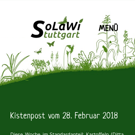
MENÜ
SoLaWiS
Blog
Kistenpost vom 28. Februar 2018
Diese Woche im Standardanteil: Kartoffeln (Ditta,