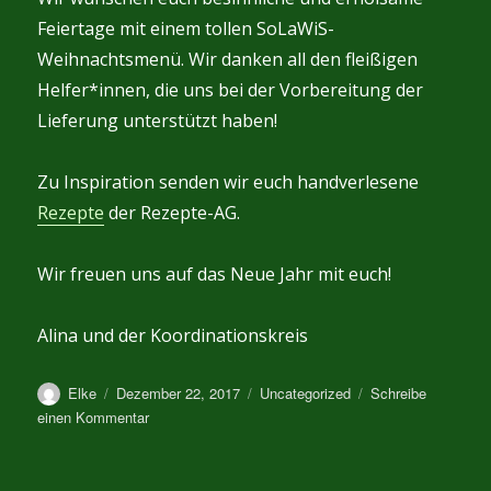
Feiertage mit einem tollen SoLaWiS-
Weihnachtsmenü. Wir danken all den fleißigen
Helfer*innen, die uns bei der Vorbereitung der
Lieferung unterstützt haben!
Zu Inspiration senden wir euch handverlesene
Rezepte
der Rezepte-AG.
Wir freuen uns auf das Neue Jahr mit euch!
Alina und der Koordinationskreis
Autor
Veröffentlicht
Kategorien
Elke
Dezember 22, 2017
Uncategorized
Schreibe
am
zu
einen Kommentar
Weihnachtskistenpost
vom
21.