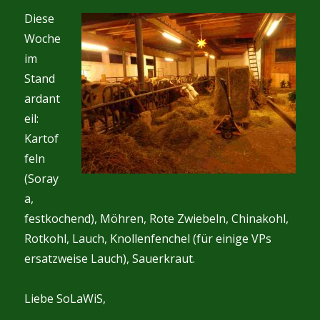
Diese
Woche
im
Stand
ardant
eil:
Kartof
feln
(Soray
a,
festkochend), Möhren, Rote Zwiebeln, Chinakohl,
Rotkohl, Lauch, Knollenfenchel (für einige VPs
ersatzweise Lauch), Sauerkraut.
Liebe SoLaWiS,