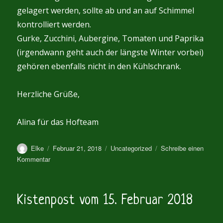
gelagert werden, sollte ab und an auf Schimmel
kontrolliert werden.
Gurke, Zucchini, Aubergine, Tomaten und Paprika
(irgendwann geht auch der längste Winter vorbei)
gehören ebenfalls nicht in den Kühlschrank.
Herzliche Grüße,
Alina für das Hofteam
Autor
Veröffentlicht
Kategorien
Elke
Februar 21, 2018
Uncategorized
Schreibe einen
am
zu
Kommentar
Kistenpost
vom
22.
Kistenpost vom 15. Februar 2018
Februar
2018