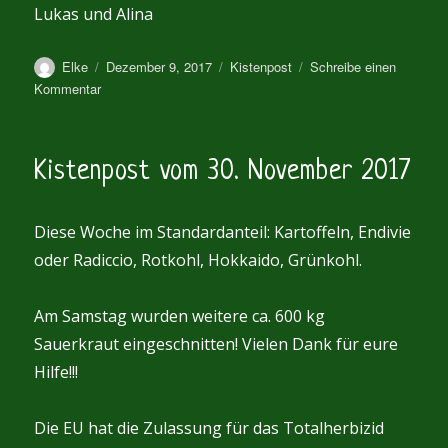
Lukas und Alina
Autor
Veröffentlicht
Kategorien
Elke
Dezember 9, 2017
Kistenpost
Schreibe einen
am
zu
Kommentar
Kistenpost
vom
7.
Kistenpost vom 30. November 2017
Dezember
2017
Diese Woche im Standardanteil: Kartoffeln, Endivie
oder Radiccio, Rotkohl, Hokkaido, Grünkohl.
Am Samstag wurden weitere ca. 600 kg
Sauerkraut eingeschnitten! Vielen Dank für eure
Hilfe!!!
Die EU hat die Zulassung für das Totalherbizid