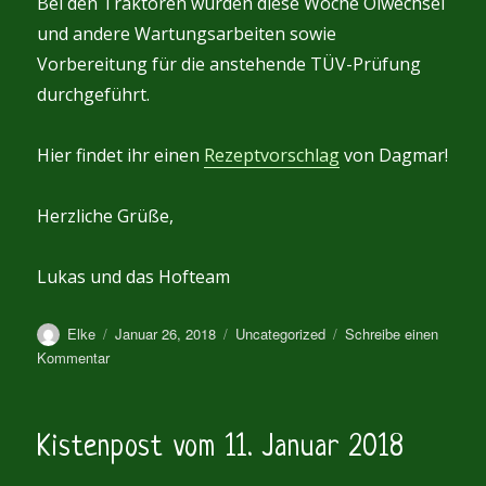
Bei den Traktoren wurden diese Woche Ölwechsel
und andere Wartungsarbeiten sowie
Vorbereitung für die anstehende TÜV-Prüfung
durchgeführt.
Hier findet ihr einen
Rezeptvorschlag
von Dagmar!
Herzliche Grüße,
Lukas und das Hofteam
Autor
Veröffentlicht
Kategorien
Elke
Januar 26, 2018
Uncategorized
Schreibe einen
am
zu
Kommentar
Kistenpost
vom
25.
Kistenpost vom 11. Januar 2018
Januar
2018