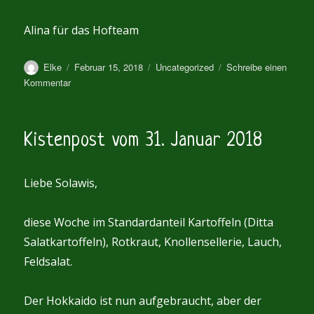
Alina für das Hofteam
Autor
Veröffentlicht
Kategorien
Elke
Februar 15, 2018
Uncategorized
Schreibe einen
am
zu
Kommentar
Kistenpost
vom
15.
Kistenpost vom 31. Januar 2018
Februar
2018
Liebe Solawis,
diese Woche im Standardanteil Kartoffeln (Ditta
Salatkartoffeln), Rotkraut, Knollensellerie, Lauch,
Feldsalat.
Der Hokkaido ist nun aufgebraucht, aber der