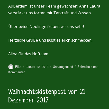
Außerdem ist unser Team gewachsen: Anna Laura
verstärkt uns fortan mit Tatkraft und Wissen.
Über beide Neulinge freuen wir uns sehr!
Herzliche Grüße und lasst es euch schmecken,
Alina für das Hofteam
Autor
Veröffentlicht
Kategorien
Elke
Januar 10, 2018
Uncategorized
Schreibe einen
am
zu
Kommentar
Kistenpost
vom
11.
Weihnachtskistenpost vom 21.
Januar
2018
Dezember 2017