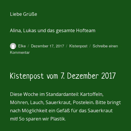
Liebe Grüße
Alina, Lukas und das gesamte Hofteam
Autor
Veröffentlicht
Kategorien
Elke
Dezember 17, 2017
Kistenpost
Schreibe einen
am
zu
Kommentar
Kistenpost
vom
14.
Kistenpost vom 7. Dezember 2017
Dezember
2017
Diese Woche im Standardanteil: Kartoffeln,
Möhren, Lauch, Sauerkraut, Postelein
.
Bitte bringt
nach Möglichkeit ein Gefäß für das Sauerkraut
mit! So sparen wir Plastik.